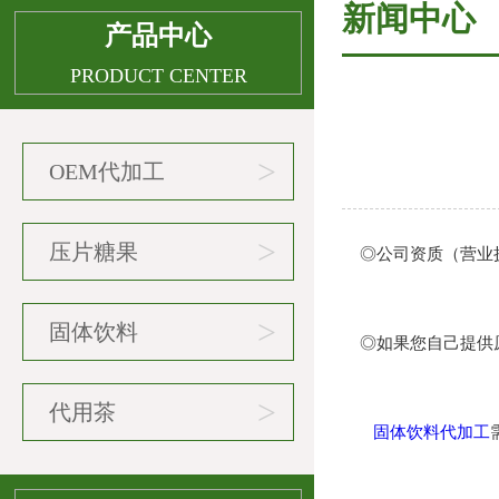
新闻中心
产品中心
PRODUCT CENTER
>
OEM代加工
>
压片糖果
◎公司资质（营业执
>
固体饮料
◎如果您自己提供原
>
代用茶
固体饮料代加工