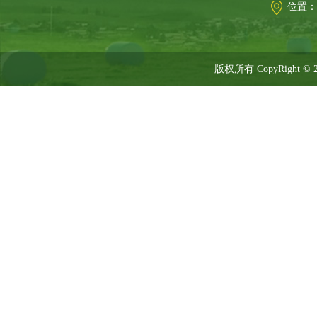
位置：
版权所有 CopyRight